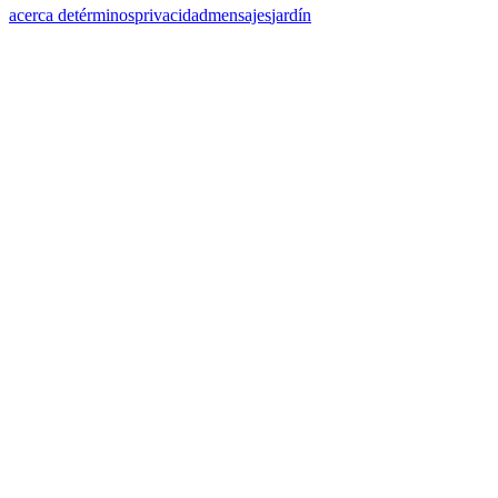
acerca de
términos
privacidad
mensajes
jardín